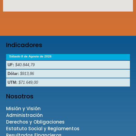
Indicadores
Sábado 8 de Agosto de 2026
UF:
$40.844,79
Dólar:
$913,86
UTM:
$71.649,00
Nosotros
Misión y Visión
Administración
Derechos y Obligaciones
Estatuto Social y Reglamentos
Resultados Financieros