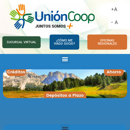
+A
- A
¿CÓMO ME
OFICINAS
SUCURSAL VIRTUAL
HAGO SOCIO?
REGIONALES