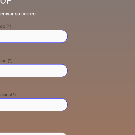
OOP
 enviar su correo
ido (*)
ono (*)
acion(*)