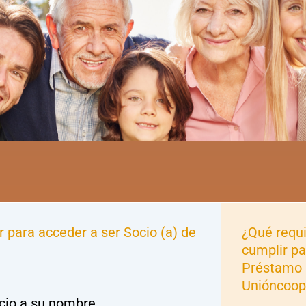
 para acceder a ser Socio (a) de
¿Qué requi
cumplir pa
Préstamo 
Unióncoop
cio a su nombre.