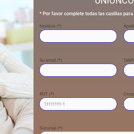
UNIONC
* Por favor complete todas las casillas para
Nombre (*)
Apell
Su email (*)
Teléf
RUT (*)
Ocup
Sucursal (*)