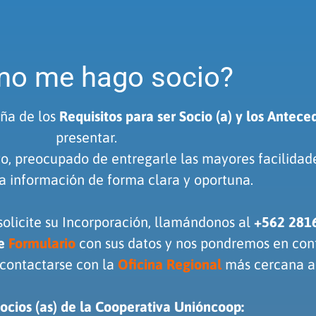
o me hago socio?
eña de los
Requisitos para ser Socio (a) y los Antece
presentar.
o, preocupado de entregarle las mayores facilidades
la información de forma clara y oportuna.
 solicite su Incorporación, llamándonos al
+562 281
te
Formulario
con sus datos y nos pondremos en con
contactarse con la
Oficina Regional
más cercana a 
socios (as) de la Cooperativa Unióncoop: