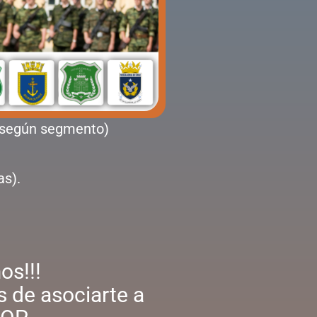
os según segmento)
as).
s!!!
s de asociarte a