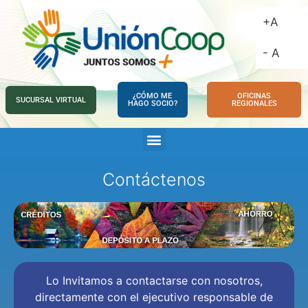
+A
- A
¿CÓMO ME
OFICINAS
SUCURSAL VIRTUAL
HAGO SOCIO?
REGIONALES
Contáctenos
Lo Invitamos a contactarse con nosotros,
directamente con el ejecutivo responsable de