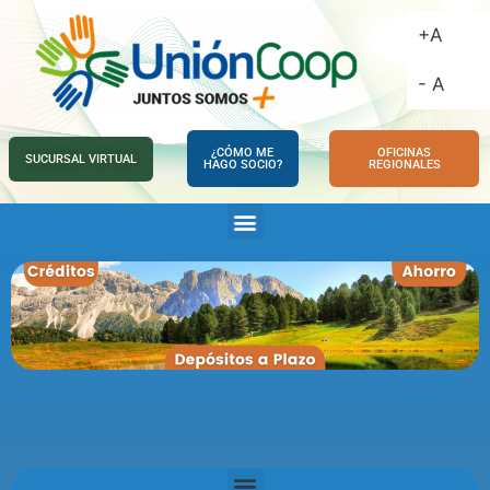
+A
- A
¿CÓMO ME
OFICINAS
SUCURSAL VIRTUAL
HAGO SOCIO?
REGIONALES