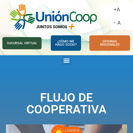
+A
- A
¿CÓMO ME
OFICINAS
SUCURSAL VIRTUAL
HAGO SOCIO?
REGIONALES
FLUJO DE
COOPERATIVA