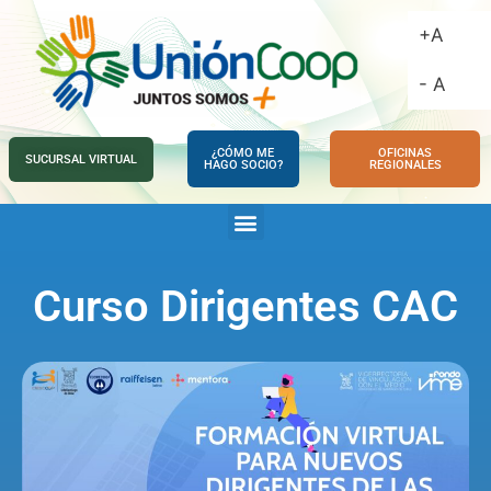
+A
- A
¿CÓMO ME
OFICINAS
SUCURSAL VIRTUAL
HAGO SOCIO?
REGIONALES
Curso Dirigentes CAC