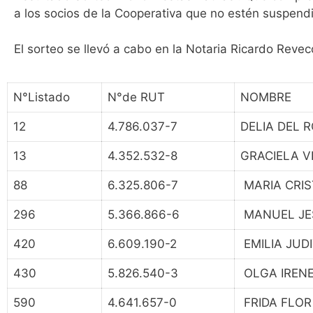
a los socios de la Cooperativa que no estén suspend
El sorteo se llevó a cabo en la Notaria Ricardo Reve
N°Listado
N°de RUT
NOMBRE
12
4.786.037-7
DELIA DEL 
13
4.352.532-8
GRACIELA V
88
6.325.806-7
MARIA CRIS
296
5.366.866-6
MANUEL JE
420
6.609.190-2
EMILIA JUD
430
5.826.540-3
OLGA IREN
590
4.641.657-0
FRIDA FLOR