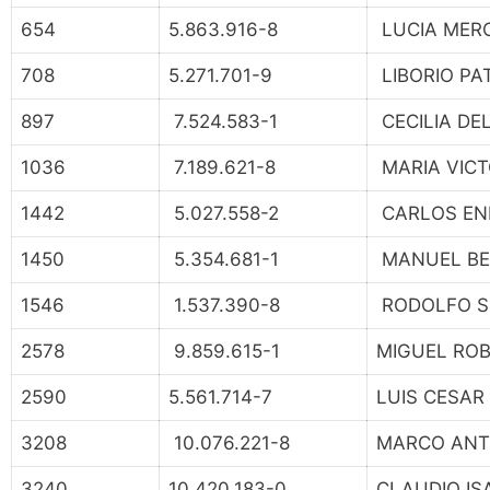
654
5.863.916-8
LUCIA MER
708
5.271.701-9
LIBORIO PA
897
7.524.583-1
CECILIA DE
1036
7.189.621-8
MARIA VICT
1442
5.027.558-2
CARLOS EN
1450
5.354.681-1
MANUEL BE
1546
1.537.390-8
RODOLFO S
2578
9.859.615-1
MIGUEL RO
2590
5.561.714-7
LUIS CESAR
3208
10.076.221-8
MARCO ANT
3240
10.420.183-0
CLAUDIO IS