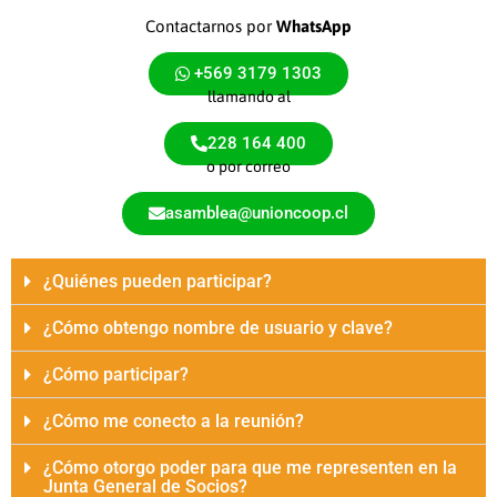
Contactarnos por
WhatsApp
+569 3179 1303
llamando al
228 164 400
o por correo
asamblea@unioncoop.cl
¿Quiénes pueden participar?
¿Cómo obtengo nombre de usuario y clave?
¿Cómo participar?
¿Cómo me conecto a la reunión?
¿Cómo otorgo poder para que me representen en la
Junta General de Socios?