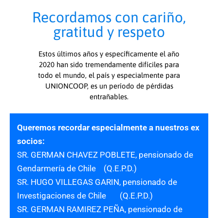
Recordamos con cariño,
gratitud y respeto
Estos últimos años y específicamente el año
2020 han sido tremendamente difíciles para
todo el mundo, el país y especialmente para
UNIONCOOP, es un período de pérdidas
entrañables.
Queremos recordar especialmente a nuestros ex
socios:
SR. GERMAN CHAVEZ POBLETE, pensionado de
Gendarmería de Chile (Q.E.P.D.)
SR. HUGO VILLEGAS GARIN, pensionado de
Investigaciones de Chile (Q.E.P.D.)
SR. GERMAN RAMIREZ PEÑA, pensionado de